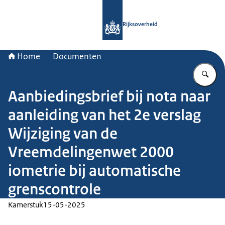
Naar de homepage van Rijksoverheid
Rijksoverheid
Home
Documenten
Vu
Aanbiedingsbrief bij nota naar
aanleiding van het 2e verslag
Wijziging van de
Vreemdelingenwet 2000
iometrie bij automatische
grenscontrole
Kamerstuk
15-05-2025