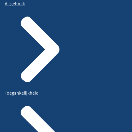
AI-gebruik
Toegankelijkheid