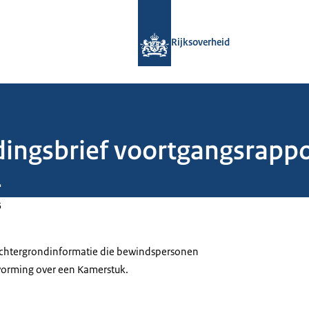
Naar de homepage van Rijksoverheid
Rijksoverheid
edingsbrief voortgangsrapp
4
5
 achtergrondinformatie die bewindspersonen
tvorming over een Kamerstuk.