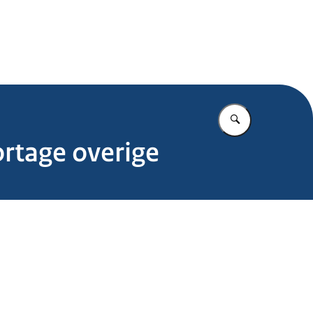
.nl
Vul in wat u z
ortage overige