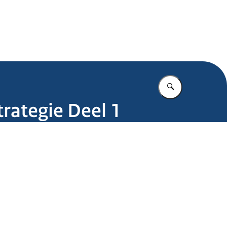
.nl
Vul in wat u z
trategie Deel 1