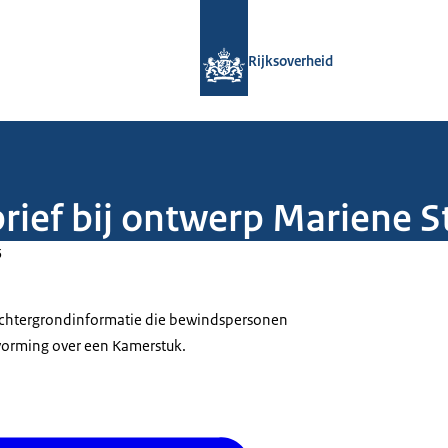
Naar de homepage van Rijksoverheid
Rijksoverheid
rief bij ontwerp Mariene S
5
 achtergrondinformatie die bewindspersonen
tvorming over een Kamerstuk.