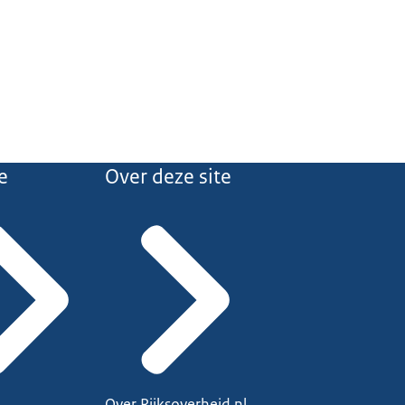
e
Over deze site
Over Rijksoverheid.nl