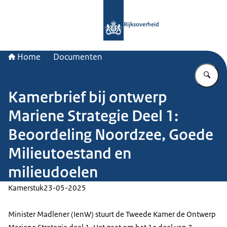
Naar de homepage van Rijksoverheid
Rijksoverheid
Home
Documenten
Vu
Kamerbrief bij ontwerp
Mariene Strategie Deel 1:
Beoordeling Noordzee, Goede
Milieutoestand en
milieudoelen
Kamerstuk
23-05-2025
Minister Madlener (IenW) stuurt de Tweede Kamer de Ontwerp