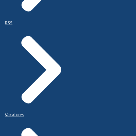
RSS
Vacatures