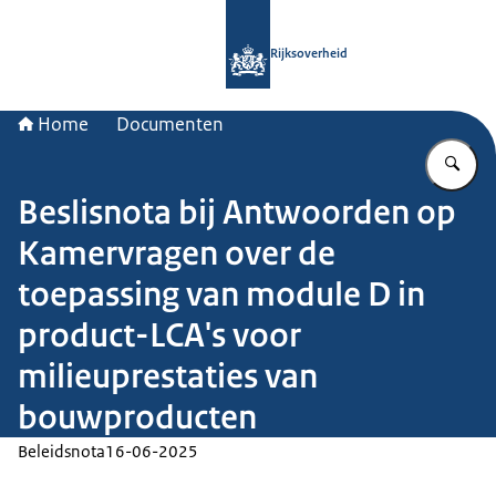
Naar de homepage van Rijksoverheid
Rijksoverheid
Home
Documenten
Vu
Beslisnota bij Antwoorden op
Kamervragen over de
toepassing van module D in
product-LCA's voor
milieuprestaties van
bouwproducten
Beleidsnota
16-06-2025