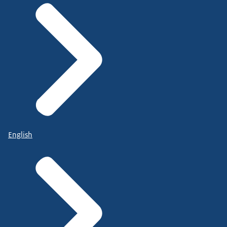
English