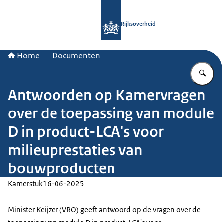
Naar de homepage van Rijksoverheid
Rijksoverheid
Home
Documenten
Vu
Antwoorden op Kamervragen
over de toepassing van module
D in product-LCA's voor
milieuprestaties van
bouwproducten
Kamerstuk
16-06-2025
Minister Keijzer (VRO) geeft antwoord op de vragen over de