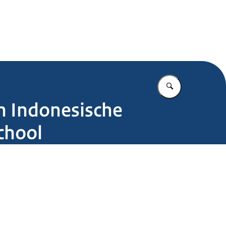
.nl
Vul in wat u z
n Indonesische
chool