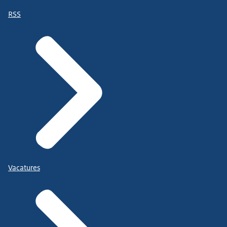
RSS
Vacatures