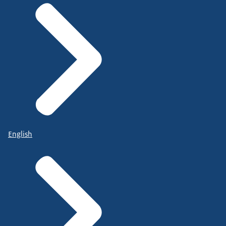
English