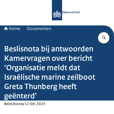
Naar de homepage van Rijksoverheid
Rijksoverheid
Home
Documenten
Vu
Beslisnota bij antwoorden
Kamervragen over bericht
‘Organisatie meldt dat
Israëlische marine zeilboot
Greta Thunberg heeft
geënterd’
Beleidsnota
12-06-2025