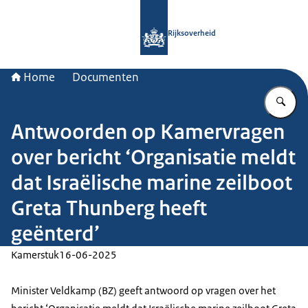
Naar de homepage van Rijksoverheid
Rijksoverheid
Home
Documenten
Vu
Antwoorden op Kamervragen
over bericht ‘Organisatie meldt
dat Israëlische marine zeilboot
Greta Thunberg heeft
geënterd’
Kamerstuk
16-06-2025
Minister Veldkamp (BZ) geeft antwoord op vragen over het