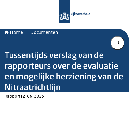
Naar de homepage van Rijksoverheid
Rijksoverheid
Home
Documenten
Vu
Tussentijds verslag van de
rapporteurs over de evaluatie
en mogelijke herziening van de
Nitraatrichtlijn
Rapport
12-06-2025