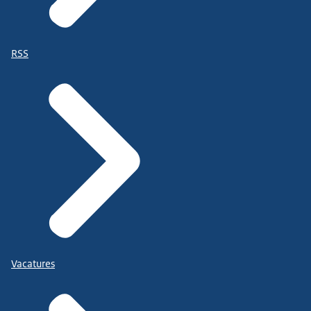
RSS
Vacatures