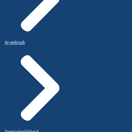
AI-gebruik
Toegankelijkheid