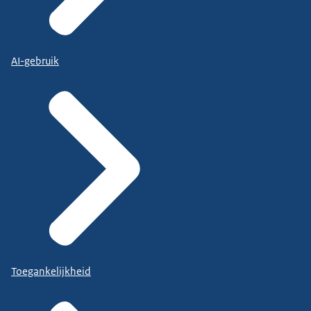
AI-gebruik
Toegankelijkheid