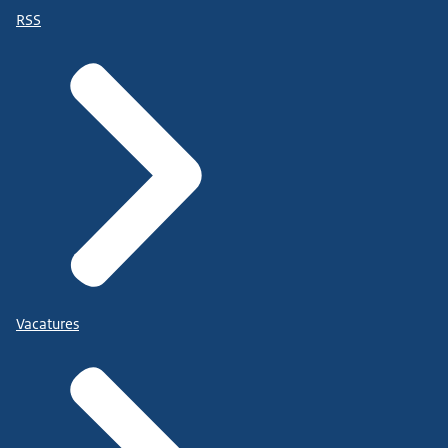
RSS
Vacatures