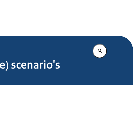
.nl
Vul in wat u z
e) scenario's