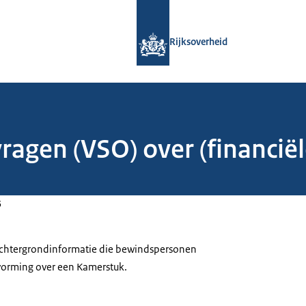
Naar de homepage van Rijksoverheid
Rijksoverheid
ragen (VSO) over (financiël
5
 achtergrondinformatie die bewindspersonen
tvorming over een Kamerstuk.