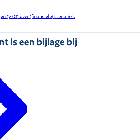
en (VSO) over (financiële) scenario's
 is een bijlage bij