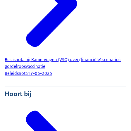
Beslisnota bij Kamervragen (VSO) over (financiële) scenario's
gordelroosvaccinatie
Beleidsnota
17-06-2025
Hoort bij