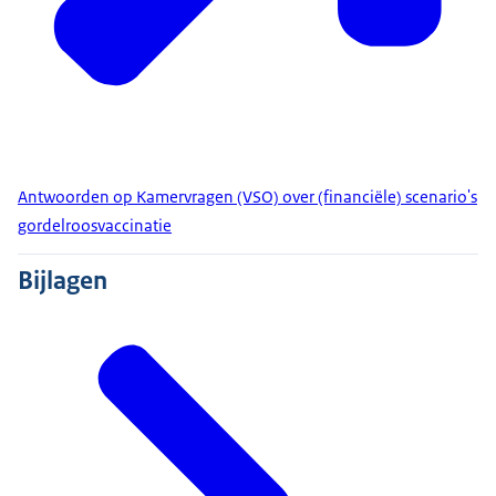
Antwoorden op Kamervragen (VSO) over (financiële) scenario's
gordelroosvaccinatie
Bijlagen