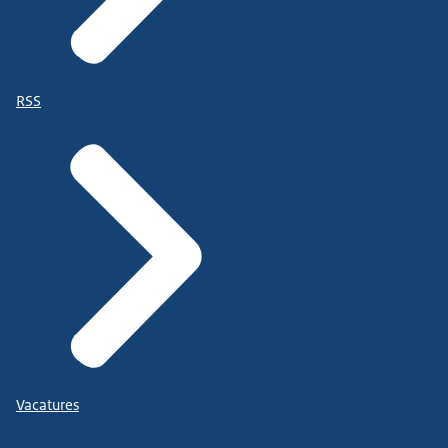
RSS
Vacatures