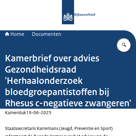
Naar de homepage van Rijksoverheid
Rijksoverheid
Home
Documenten
Vu
Kamerbrief over advies
Gezondheidsraad
'Herhaalonderzoek
bloedgroepantistoffen bij
Rhesus c-negatieve zwangeren'
Kamerstuk
19-06-2025
Staatssecretaris Karremans (Jeugd, Preventie en Sport)