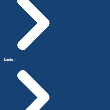
English