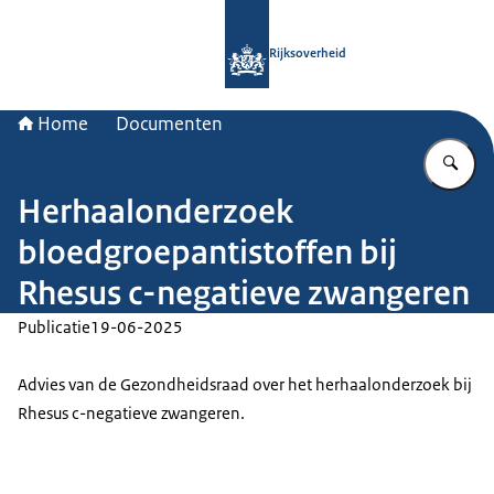
Naar de homepage van Rijksoverheid
Rijksoverheid
Home
Documenten
Vu
Herhaalonderzoek
bloedgroepantistoffen bij
Rhesus c-negatieve zwangeren
Publicatie
19-06-2025
Advies van de Gezondheidsraad over het herhaalonderzoek bij
Rhesus c-negatieve zwangeren.