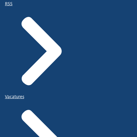
RSS
Vacatures