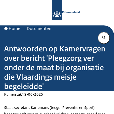
Naar de homepage van Rijksoverheid
Rijksoverheid
Home
Documenten
Vu
Antwoorden op Kamervragen
over bericht 'Pleegzorg ver
onder de maat bij organisatie
die Vlaardings meisje
begeleidde'
Kamerstuk
18-06-2025
Staatssecretaris Karremans (Jeugd, Preventie en Sport)