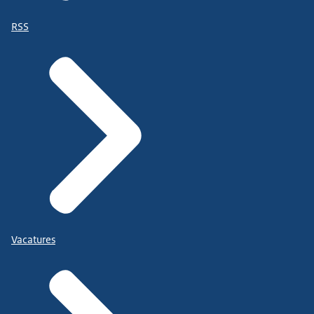
RSS
Vacatures