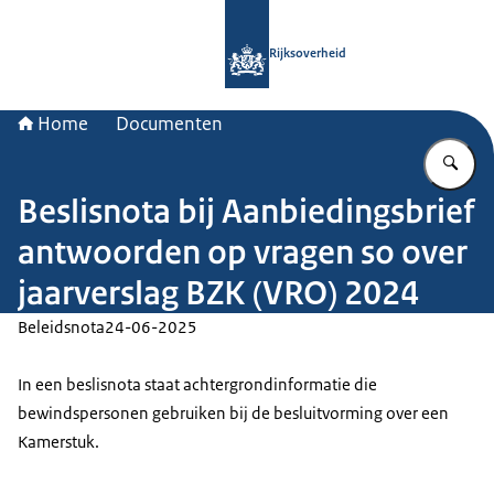
Naar de homepage van Rijksoverheid
Rijksoverheid
Home
Documenten
Vu
Beslisnota bij Aanbiedingsbrief
antwoorden op vragen so over
jaarverslag BZK (VRO) 2024
Beleidsnota
24-06-2025
In een beslisnota staat achtergrondinformatie die
bewindspersonen gebruiken bij de besluitvorming over een
Kamerstuk.