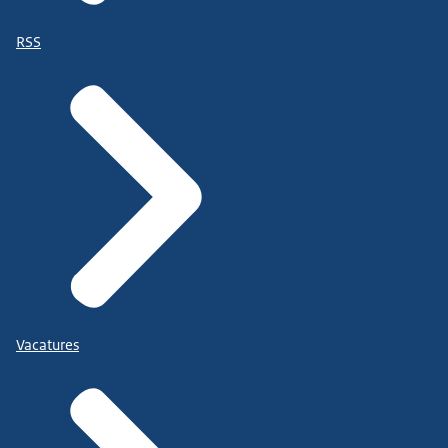
RSS
Vacatures