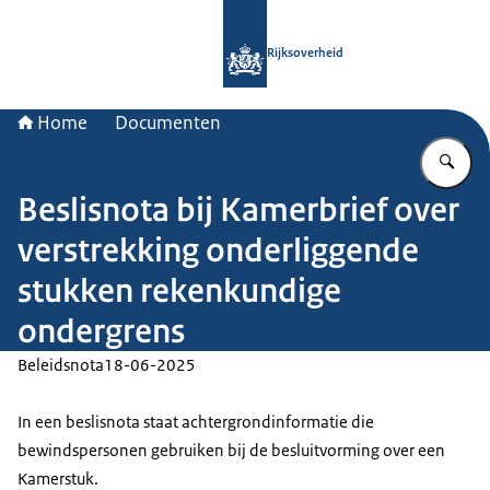
Naar de homepage van Rijksoverheid
Rijksoverheid
Home
Documenten
Vu
Beslisnota bij Kamerbrief over
verstrekking onderliggende
stukken rekenkundige
ondergrens
Beleidsnota
18-06-2025
In een beslisnota staat achtergrondinformatie die
bewindspersonen gebruiken bij de besluitvorming over een
Kamerstuk.