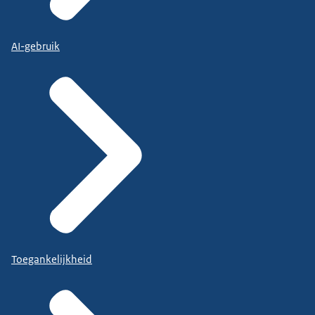
AI-gebruik
Toegankelijkheid