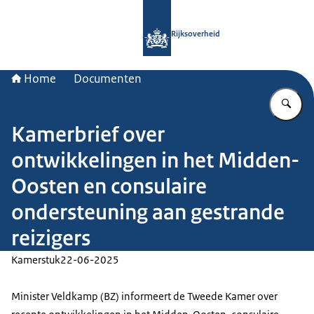
Naar de homepage van Rijksoverheid
Rijksoverheid
Home
Documenten
Vu
Kamerbrief over
ontwikkelingen in het Midden-
Oosten en consulaire
ondersteuning aan gestrande
reizigers
Kamerstuk
22-06-2025
Minister Veldkamp (BZ) informeert de Tweede Kamer over