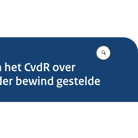
.nl
Vul in wat u z
 het CvdR over
der bewind gestelde