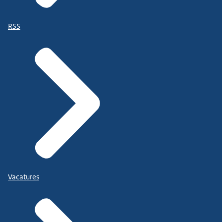
RSS
Vacatures