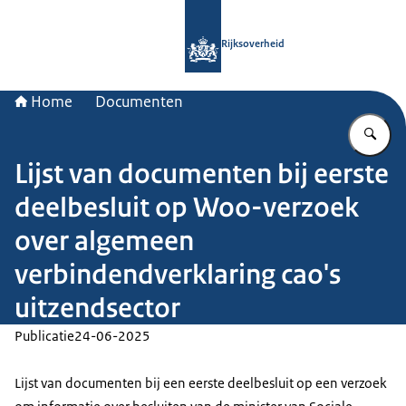
Naar de homepage van Rijksoverheid
Rijksoverheid
Home
Documenten
Vu
Lijst van documenten bij eerste
deelbesluit op Woo-verzoek
over algemeen
verbindendverklaring cao's
uitzendsector
Publicatie
24-06-2025
Lijst van documenten bij een eerste deelbesluit op een verzoek