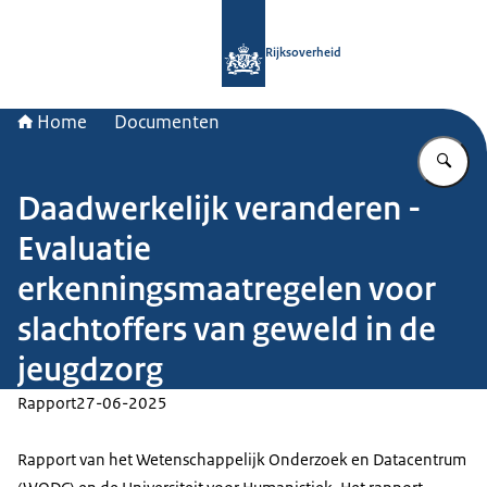
Naar de homepage van Rijksoverheid
Rijksoverheid
Home
Documenten
Vu
Daadwerkelijk veranderen -
Evaluatie
erkenningsmaatregelen voor
slachtoffers van geweld in de
jeugdzorg
Rapport
27-06-2025
Rapport van het Wetenschappelijk Onderzoek en Datacentrum