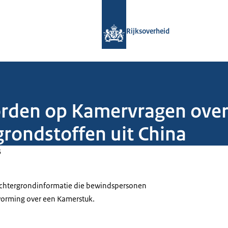
Naar de homepage van Rijksoverheid
Rijksoverheid
orden op Kamervragen over
 grondstoffen uit China
5
 achtergrondinformatie die bewindspersonen
tvorming over een Kamerstuk.