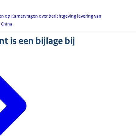
en op Kamervragen over berichtgeving levering van
t China
 is een bijlage bij