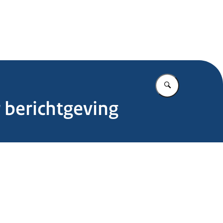
.nl
Vul in wat u z
 berichtgeving