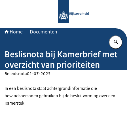
Naar de homepage van Rijksoverheid
Rijksoverheid
Home
Documenten
Vu
Beslisnota bij Kamerbrief met
overzicht van prioriteiten
Beleidsnota
01-07-2025
In een beslisnota staat achtergrondinformatie die
bewindspersonen gebruiken bij de besluitvorming over een
Kamerstuk.