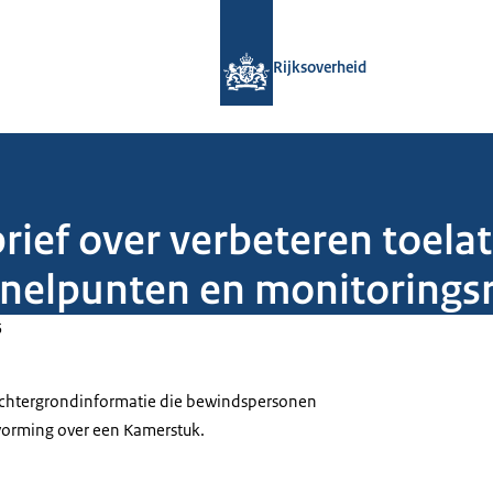
Naar de homepage van Rijksoverheid
Rijksoverheid
ief over verbeteren toelati
elpunten en monitorings
5
 achtergrondinformatie die bewindspersonen
tvorming over een Kamerstuk.