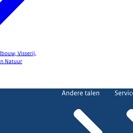
bouw, Visserij,
en Natuur
Andere talen
Servic