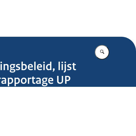
.nl
Vul in wat u z
ngsbeleid, lijst
rapportage UP