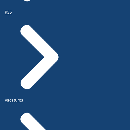
RSS
Vacatures