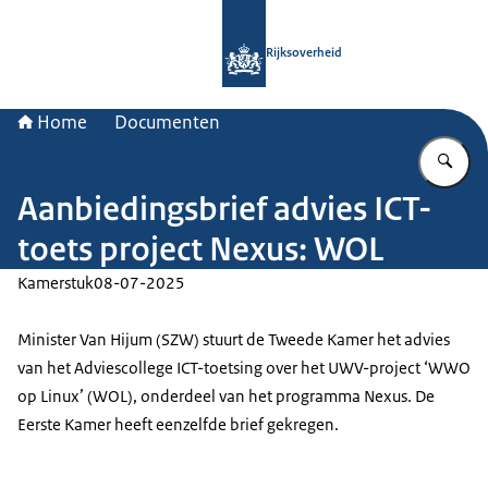
Naar de homepage van Rijksoverheid
Rijksoverheid
Home
Documenten
Vu
Aanbiedingsbrief advies ICT-
toets project Nexus: WOL
Kamerstuk
08-07-2025
Minister Van Hijum (SZW) stuurt de Tweede Kamer het advies
van het Adviescollege ICT-toetsing over het UWV-project ‘WWO
op Linux’ (WOL), onderdeel van het programma Nexus. De
Eerste Kamer heeft eenzelfde brief gekregen.