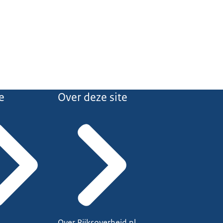
e
Over deze site
Over Rijksoverheid.nl