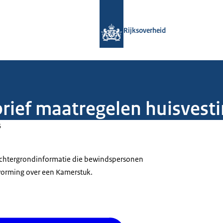
Naar de homepage van Rijksoverheid
Rijksoverheid
brief maatregelen huisvest
5
 achtergrondinformatie die bewindspersonen
tvorming over een Kamerstuk.