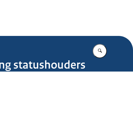
.nl
Vul in wat u z
ing statushouders