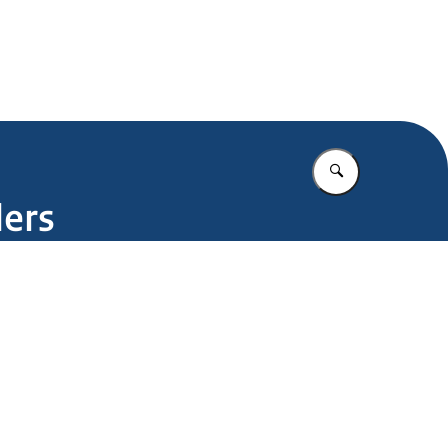
.nl
Vul in wat u z
ders