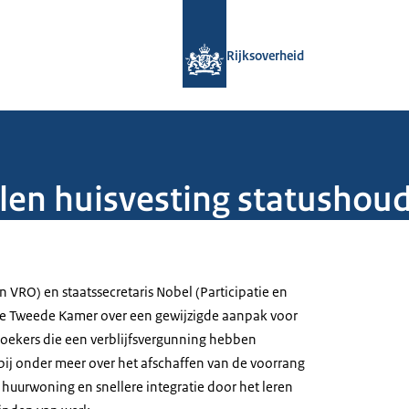
Naar de homepage van Rijksoverheid
Rijksoverheid
en huisvesting statushou
n VRO) en staatssecretaris Nobel (Participatie en
de Tweede Kamer over een gewijzigde aanpak voor
lzoekers die een verblijfsvergunning hebben
bij onder meer over het afschaffen van de voorrang
 huurwoning en snellere integratie door het leren