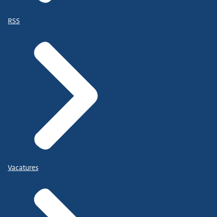
RSS
Vacatures