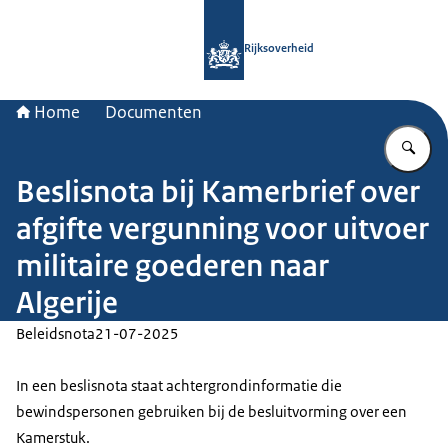
Naar de homepage van Rijksoverheid
Rijksoverheid
Home
Documenten
Vu
Beslisnota bij Kamerbrief over
afgifte vergunning voor uitvoer
militaire goederen naar
Algerije
Beleidsnota
21-07-2025
In een beslisnota staat achtergrondinformatie die
bewindspersonen gebruiken bij de besluitvorming over een
Kamerstuk.