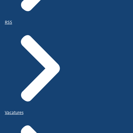
RSS
Vacatures