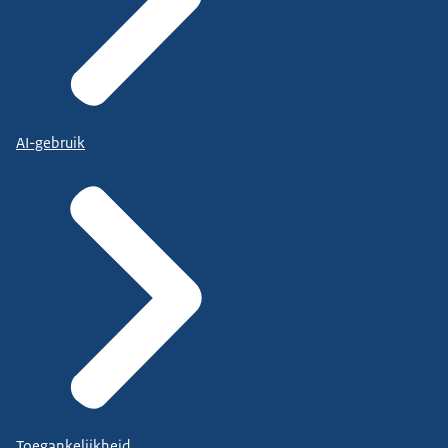
AI-gebruik
Toegankelijkheid