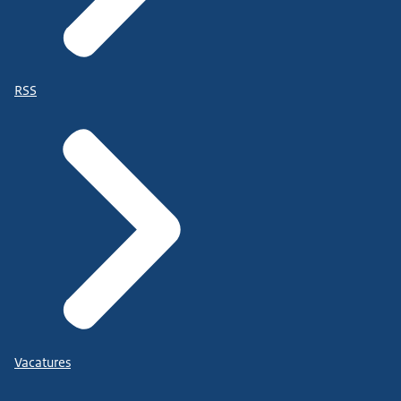
RSS
Vacatures