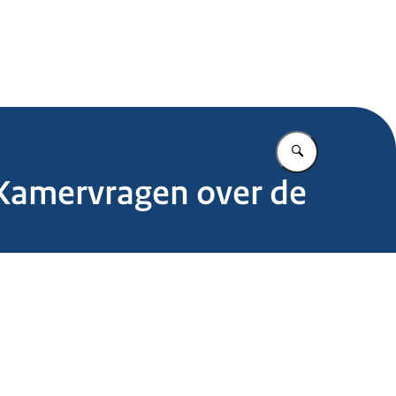
.nl
Vul in wat u z
 Kamervragen over de