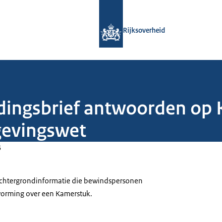
Naar de homepage van Rijksoverheid
Rijksoverheid
edingsbrief antwoorden op
gevingswet
5
 achtergrondinformatie die bewindspersonen
tvorming over een Kamerstuk.