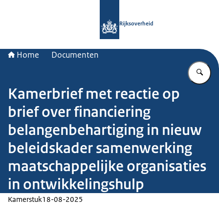
Naar de homepage van Rijksoverheid
Rijksoverheid
Home
Documenten
Vu
Kamerbrief met reactie op
brief over financiering
belangenbehartiging in nieuw
beleidskader samenwerking
maatschappelijke organisaties
in ontwikkelingshulp
Kamerstuk
18-08-2025