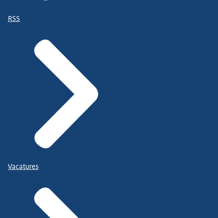
RSS
Vacatures