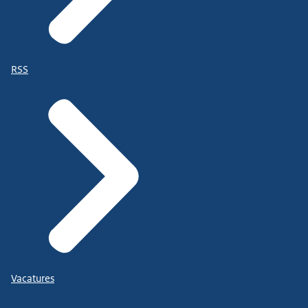
RSS
Vacatures