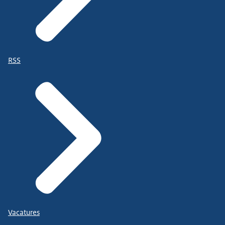
RSS
Vacatures