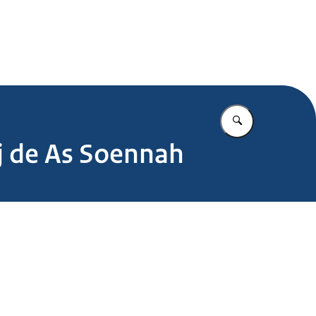
.nl
Vul in wat u z
ij de As Soennah