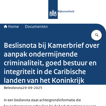
Naar de homepage van Rijksoverheid
Rijksoverheid
Home
Documenten
Vu
Beslisnota bij Kamerbrief over
aanpak ondermijnende
criminaliteit, goed bestuur en
integriteit in de Caribische
landen van het Koninkrijk
Beleidsnota
29-09-2025
In een beslisnota staat achtergrondinformatie die