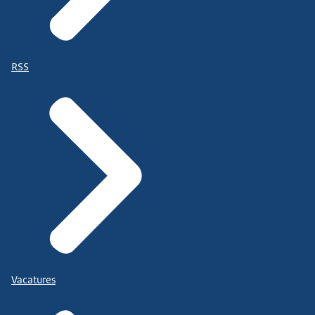
RSS
Vacatures