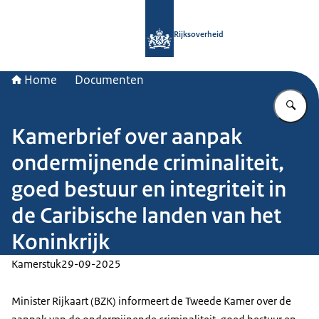
Naar de homepage van Rijksoverheid
Rijksoverheid
Home
Documenten
Vu
Kamerbrief over aanpak
ondermijnende criminaliteit,
goed bestuur en integriteit in
de Caribische landen van het
Koninkrijk
Kamerstuk
29-09-2025
Minister Rijkaart (BZK) informeert de Tweede Kamer over de