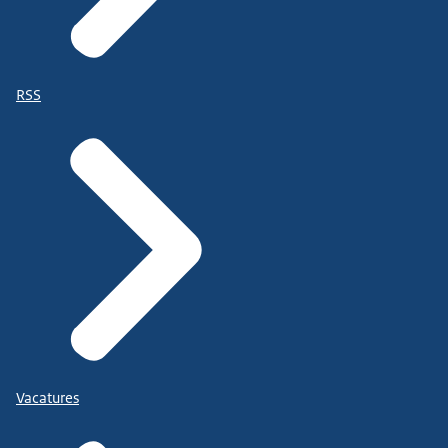
RSS
Vacatures