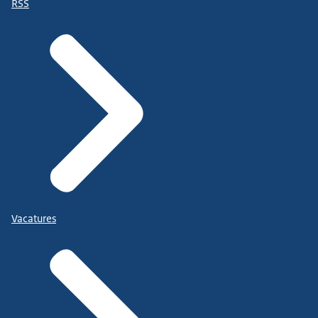
RSS
Vacatures