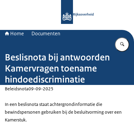
Naar de homepage van Rijksoverheid
Rijksoverheid
Home
Documenten
Vu
Beslisnota bij antwoorden
Kamervragen toename
hindoediscriminatie
Beleidsnota
09-09-2025
In een beslisnota staat achtergrondinformatie die
bewindspersonen gebruiken bij de besluitvorming over een
Kamerstuk.