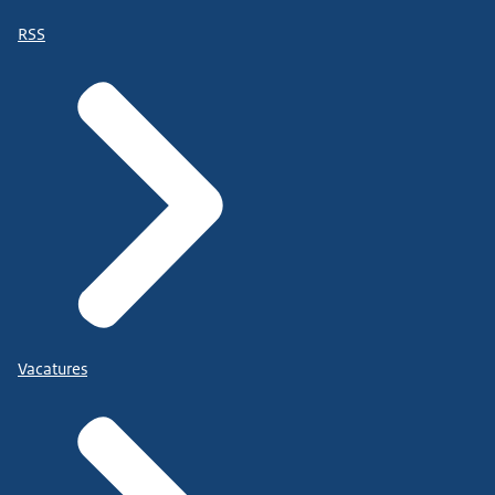
RSS
Vacatures