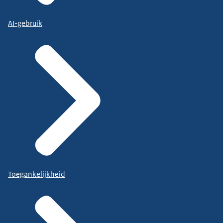
AI-gebruik
Toegankelijkheid