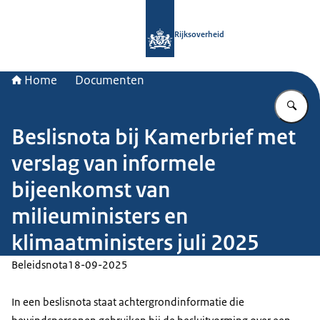
Naar de homepage van Rijksoverheid
Rijksoverheid
Home
Documenten
Vu
Beslisnota bij Kamerbrief met
verslag van informele
bijeenkomst van
milieuministers en
klimaatministers juli 2025
Beleidsnota
18-09-2025
In een beslisnota staat achtergrondinformatie die