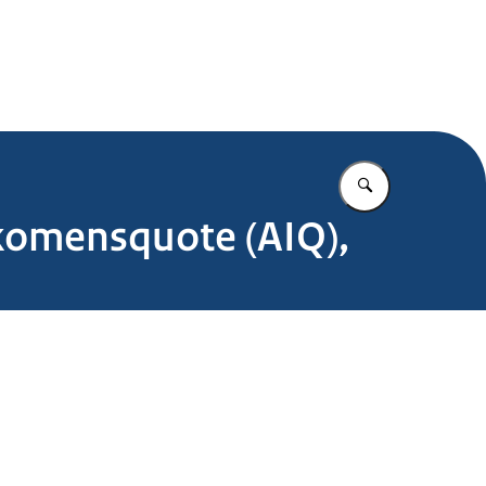
.nl
Vul in wat u z
komensquote (AIQ),