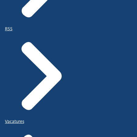
RSS
Vacatures