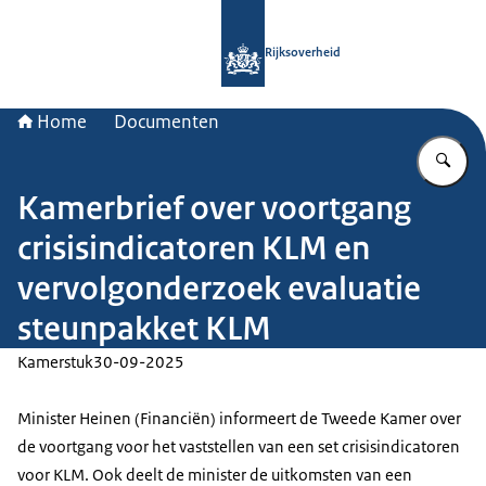
Naar de homepage van Rijksoverheid
Rijksoverheid
Home
Documenten
Vu
Kamerbrief over voortgang
crisisindicatoren KLM en
vervolgonderzoek evaluatie
steunpakket KLM
Kamerstuk
30-09-2025
Minister Heinen (Financiën) informeert de Tweede Kamer over
de voortgang voor het vaststellen van een set crisisindicatoren
voor KLM. Ook deelt de minister de uitkomsten van een